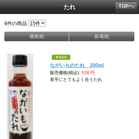
TOPへ
たれ
6
件の商品
価格順
新着順
ながいものたれ 200ml
販売価格(税込):
518
円
長芋にとてもよく合うたれ